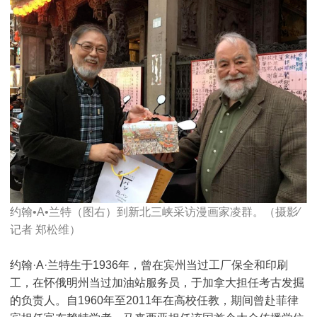
约翰•A•兰特（图右）到新北三峡采访漫画家凌群。（摄影∕
记者 郑松维）
约翰·A·兰特生于1936年，曾在宾州当过工厂保全和印刷
工，在怀俄明州当过加油站服务员，于加拿大担任考古发掘
的负责人。自1960年至2011年在高校任教，期间曾赴菲律